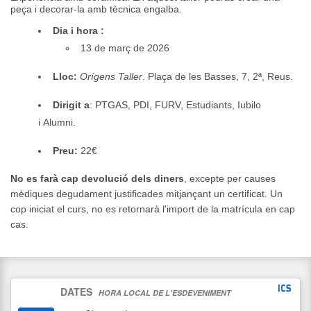
peça i decorar-la amb tècnica engalba.
Dia i hora :
13 de març de 2026
Lloc:
Orígens Taller
. Plaça de les Basses, 7, 2ª, Reus.
Dirigit a
: PTGAS, PDI, FURV, Estudiants, Iubilo
i Alumni.
Preu:
22€
No es farà cap devolució dels diners
, excepte per causes
mèdiques degudament justificades mitjançant un certificat. Un
cop iniciat el curs, no es retornarà l'import de la matrícula en cap
cas.
DATES
HORA LOCAL DE L'ESDEVENIMENT