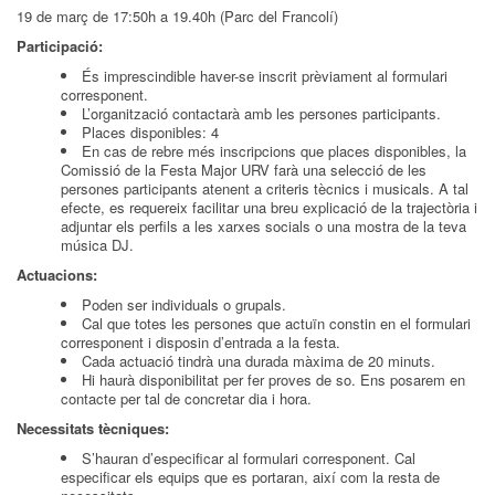
19 de març de 17:50h a 19.40h (Parc del Francolí)
Participació:
És imprescindible haver-se inscrit prèviament al formulari
corresponent.
L’organització contactarà amb les persones participants.
Places disponibles: 4
En cas de rebre més inscripcions que places disponibles, la
Comissió de la Festa Major URV farà una selecció de les
persones participants atenent a criteris tècnics i musicals. A tal
efecte, es requereix facilitar una breu explicació de la trajectòria i
adjuntar els perfils a les xarxes socials o una mostra de la teva
música DJ.
Actuacions:
Poden ser individuals o grupals.
Cal que totes les persones que actuïn constin en el formulari
corresponent i disposin d’entrada a la festa.
Cada actuació tindrà una durada màxima de 20 minuts.
Hi haurà disponibilitat per fer proves de so. Ens posarem en
contacte per tal de concretar dia i hora.
Necessitats tècniques:
S’hauran d’especificar al formulari corresponent. Cal
especificar els equips que es portaran, així com la resta de