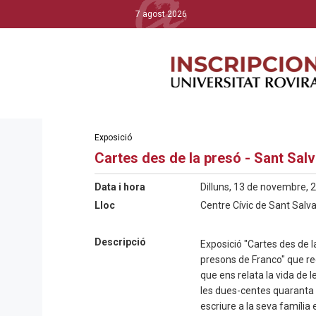
7 agost 2026
Exposició
Cartes des de la presó - Sant Sal
Data i hora
Dilluns, 13 de novembre, 2
Lloc
Centre Cívic de Sant Salva
Descripció
Exposició "Cartes des de l
presons de Franco" que r
e
que ens relata la vida de l
les dues-centes quaranta 
escriure a la seva família 