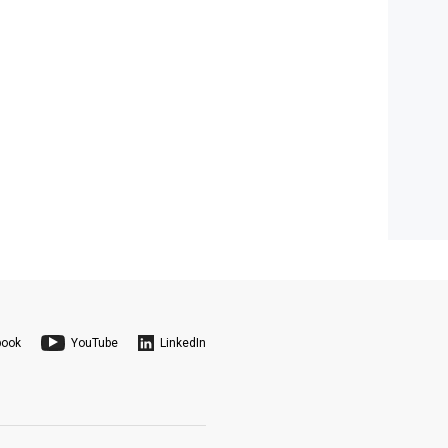
book
YouTube
LinkedIn