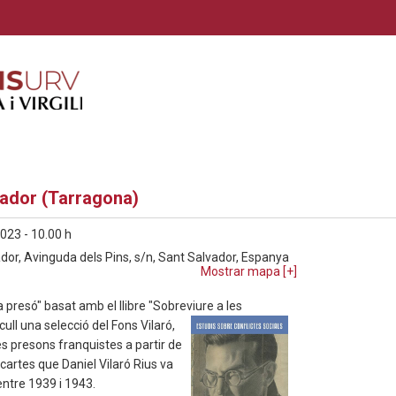
vador (Tarragona)
023 - 10.00 h
dor, Avinguda dels Pins, s/n, Sant Salvador, Espanya
Mostrar mapa [
+
]
a presó" basat amb el llibre "Sobreviure a les
cull una selecció del Fons Vilaró,
es presons franquistes a partir de
cartes que Daniel Vilaró Rius va
entre 1939 i 1943.