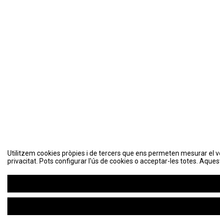
Utilitzem cookies pròpies i de tercers que ens permeten mesurar el volu
Utilitzem cookies pròpies i de tercers que ens permeten mesurar el volu
privacitat. Pots configurar l'ús de cookies o acceptar-les totes. Aques
privacitat. Pots configurar l'ús de cookies o acceptar-les totes. Aques