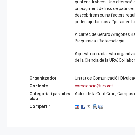
qual ens trobem. Una alteració 
un augment del risc de patir ce
descobrirem quins factors regul
poden ajudar-nos a "posar en h
A càrrec de Gerard Aragonès Ba
Bioquímica i Biotecnologia.
Aquesta xerrada està organitzad
de la Ciència de la URV. Col·l
Organitzador
Unitat de Comunicació i Divulgac
Contacte
comciencia@urv.cat
Categoria i paraules
Aules de la Gent Gran, Campus 
clau
Compartir