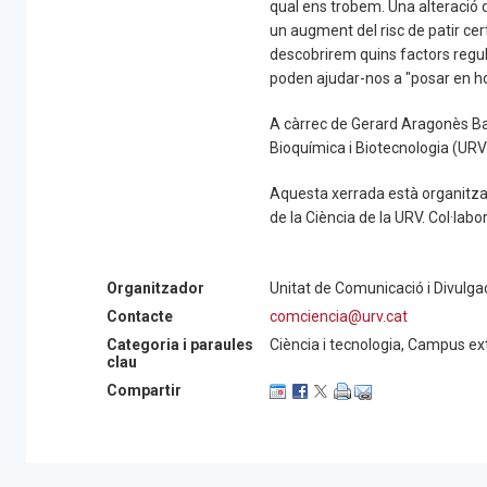
qual ens trobem. Una alteració 
un augment del risc de patir ce
descobrirem quins factors regul
poden ajudar-nos a "posar en h
A càrrec de Gerard Aragonès Ba
Bioquímica i Biotecnologia (URV
Aquesta xerrada està organitzad
de la Ciència de la URV. Col·la
Organitzador
Unitat de Comunicació i Divulgac
Contacte
comciencia@urv.cat
Categoria i paraules
Ciència i tecnologia, Campus ex
clau
Compartir