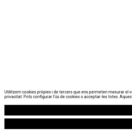
Utilitzem cookies pròpies i de tercers que ens permeten mesurar el volu
Utilitzem cookies pròpies i de tercers que ens permeten mesurar el volu
privacitat. Pots configurar l'ús de cookies o acceptar-les totes. Aques
privacitat. Pots configurar l'ús de cookies o acceptar-les totes. Aques