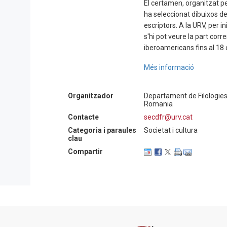
El certamen, organitzat p
ha seleccionat dibuixos de
escriptors. A la URV, per 
s'hi pot veure la part cor
iberoamericans fins al 1
Més informació
Organitzador
Departament de Filologies
Romania
Contacte
secdfr@urv.cat
Categoria i paraules
Societat i cultura
clau
Compartir