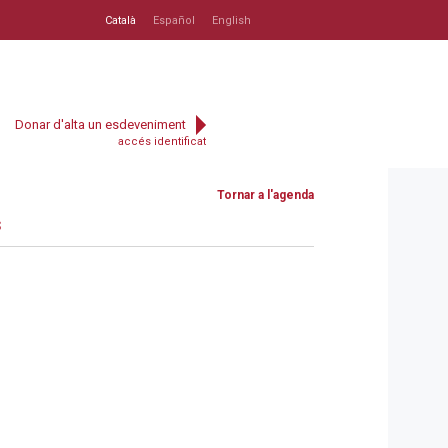
Català
Español
English
Donar d'alta un esdeveniment
accés identificat
Tornar a l'agenda
s