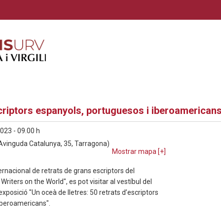
scriptors espanyols, portuguesos i iberoamerican
023 - 09.00 h
vinguda Catalunya, 35, Tarragona)
Mostrar mapa [
+
]
ernacional de retrats de grans escriptors del
Writers on the World", es pot visitar al vestíbul del
posició "Un oceà de lletres: 50 retrats d’escriptors
iberoamericans".