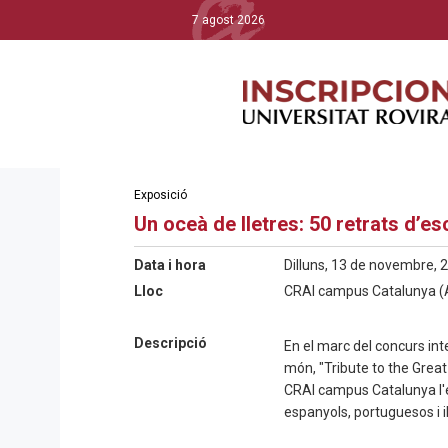
7 agost 2026
Exposició
Un oceà de lletres: 50 retrats d’e
Data i hora
Dilluns, 13 de novembre, 2
Lloc
CRAI campus Catalunya (A
Descripció
En el marc del concurs int
món, "Tribute to the Great 
CRAI campus Catalunya l'ex
espanyols, portuguesos i 