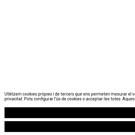
Utilitzem cookies pròpies i de tercers que ens permeten mesurar el volu
Utilitzem cookies pròpies i de tercers que ens permeten mesurar el volu
privacitat. Pots configurar l'ús de cookies o acceptar-les totes. Aques
privacitat. Pots configurar l'ús de cookies o acceptar-les totes. Aques