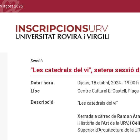
9 agost 2026
Sessió
"Les catedrals del vi", setena sessió de
Data i hora
Dijous, 18 d'abril, 2024 - 19.00 h
Lloc
Centre Cultural El Castell, Plaça
Descripció
"Les catedrals del vi"
Xerrada a càrrec de
Ramon Arn
i Història de l’Art de la URV, i
Cèl
Superior d’Arquitectura de la UR