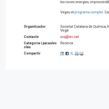
les noves energies, imprescindi
Vegeu el
programa complet
. Ca
Organitzador
Societat Catalana de Química, Ins
Virgili
Contacte
scq@iec.cat
Categoria i paraules
Recerca
clau
Compartir