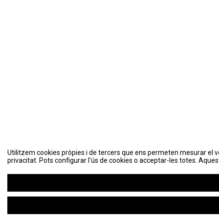
Utilitzem cookies pròpies i de tercers que ens permeten mesurar el volu
Utilitzem cookies pròpies i de tercers que ens permeten mesurar el volu
privacitat. Pots configurar l'ús de cookies o acceptar-les totes. Aques
privacitat. Pots configurar l'ús de cookies o acceptar-les totes. Aques