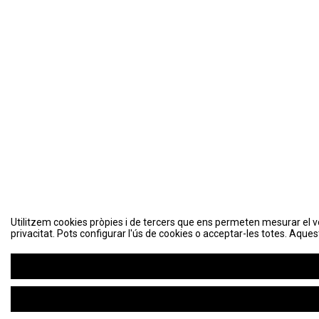
Utilitzem cookies pròpies i de tercers que ens permeten mesurar el volu
Utilitzem cookies pròpies i de tercers que ens permeten mesurar el volu
privacitat. Pots configurar l'ús de cookies o acceptar-les totes. Aques
privacitat. Pots configurar l'ús de cookies o acceptar-les totes. Aques