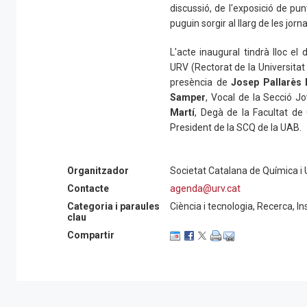
discussió, de l'exposició de pun
puguin sorgir al llarg de les j
L'acte inaugural tindrà lloc el
URV (Rectorat de la Universitat R
presència de
Josep Pallarès 
Samper
, Vocal de la Secció J
Martí
, Degà de la Facultat de
President de la SCQ de la UAB.
Després de les seves interven
Organitzador
Societat Catalana de Química i Un
"Enfocaments sinèrgics pel diss
els substrats models", a càrre
Contacte
agenda@urv.cat
catedràtica de la URV.
Categoria i paraules
Ciència i tecnologia, Recerca, In
clau
Més informació i programa sen
Compartir