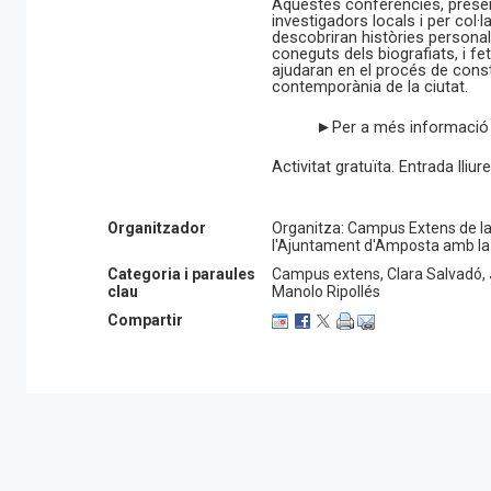
Aquestes conferències, prese
investigadors locals i per col·l
descobriran històries person
coneguts dels biografiats, i fe
ajudaran en el procés de const
contemporània de la ciutat.
►Per a més informació 
Activitat gratuïta. Entrada lliure
Organitzador
Organitza: Campus Extens de la
l'Ajuntament d'Amposta amb la C
Categoria i paraules
Campus extens, Clara Salvadó, 
clau
Manolo Ripollés
Compartir