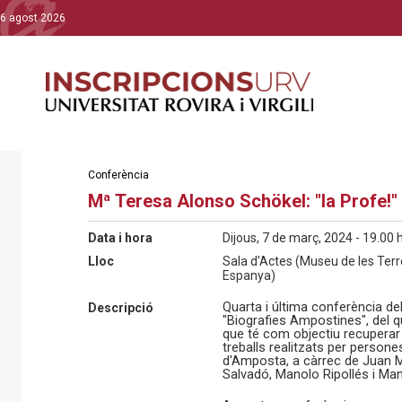
6 agost 2026
Conferència
Mª Teresa Alonso Schökel: "la Profe!
Data i hora
Dijous, 7 de març, 2024 - 19.00 
Lloc
Sala d'Actes (Museu de les Terr
Espanya)
Quarta i última conferència de
Descripció
"Biografies Ampostines", del q
que té com objectiu recuperar i
treballs realitzats per persone
d'Amposta, a càrrec de Juan M
Salvadó, Manolo Ripollés i Man