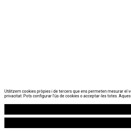
Utilitzem cookies pròpies i de tercers que ens permeten mesurar el volu
Utilitzem cookies pròpies i de tercers que ens permeten mesurar el volu
privacitat. Pots configurar l'ús de cookies o acceptar-les totes. Aques
privacitat. Pots configurar l'ús de cookies o acceptar-les totes. Aques