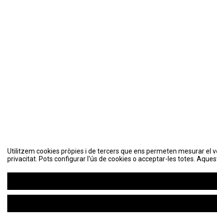
Utilitzem cookies pròpies i de tercers que ens permeten mesurar el volu
Utilitzem cookies pròpies i de tercers que ens permeten mesurar el volu
privacitat. Pots configurar l'ús de cookies o acceptar-les totes. Aques
privacitat. Pots configurar l'ús de cookies o acceptar-les totes. Aques