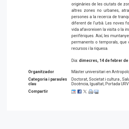
originàries de les ciutats de z
altres zones no urbanes, a
persones a la recerca de tranquil
diferent de l'urbà. Les noves f
vida afavoreixen la visita o la i
perifèriques. Així, les muntany
permanents o temporals, que di
recursos i la riquesa.
Dia:
dimecres, 14 de febrer d
Hora:
12 h
(
format híbrid
)
Organitzador
Màster universitari en Antropolo
Presencial:
Arxiu d’Etnografia 
Categoria i paraules
Doctorat, Societat i cultura , S
URV
clau
Docència, Igualtat, Portada URV
Mitjà virtual: Microsoft Teams* 
Compartir
https://forms.gle/t78Le6RkA1