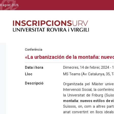
8 agost 2026
Conferència
«La urbanización de la montaña: nuevo
Data i hora
Dimecres, 14 de febrer, 2024 - 
Lloc
MS Teams (Av. Catalunya, 35, 
Descripció
Organitzada pel Màster univer
Intervenció Social, la conferèn
la Universitat de Friburg (Suïss
montaña: nuevos estilos de vi
Suïssos, on, com a altres par
anat convertint en llocs ideal