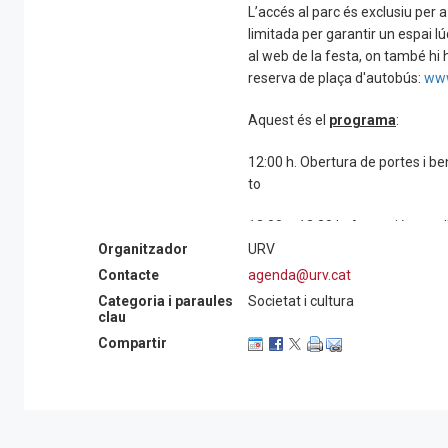
L’accés al parc és exclusiu per a 
limitada per garantir un espai lú
al web de la festa, on també hi h
reserva de plaça d'autobús:
www
Aquest és el
programa
:
12:00 h. Obertura de portes i b
to
13:00 – 13:30 h. Actuació caste
xinès i aperitiu
Organitzador
URV
Contacte
agenda@urv.cat
13:30 h. Parlaments del rector d
Categoria i paraules
Societat i cultura
clau
13:45 h – 14:45 h. Paella popula
Compartir
16:00 – 18:00 h. Fira amb activit
A l’escenari petit: