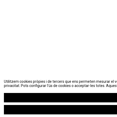
Utilitzem cookies pròpies i de tercers que ens permeten mesurar el volu
Utilitzem cookies pròpies i de tercers que ens permeten mesurar el volu
privacitat. Pots configurar l'ús de cookies o acceptar-les totes. Aques
privacitat. Pots configurar l'ús de cookies o acceptar-les totes. Aques