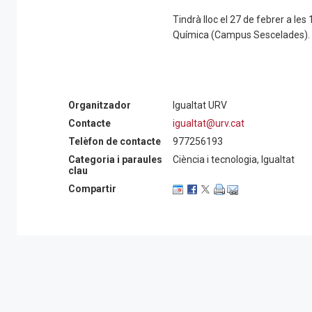
Tindrà lloc el 27 de febrer a les 
Química (Campus Sescelades).
Organitzador
Igualtat URV
Contacte
igualtat@urv.cat
Telèfon de contacte
977256193
Categoria i paraules
Ciència i tecnologia, Igualtat
clau
Compartir