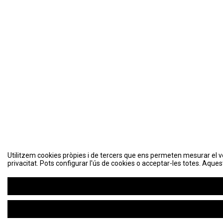
Utilitzem cookies pròpies i de tercers que ens permeten mesurar el volu
Utilitzem cookies pròpies i de tercers que ens permeten mesurar el volu
privacitat. Pots configurar l'ús de cookies o acceptar-les totes. Aques
privacitat. Pots configurar l'ús de cookies o acceptar-les totes. Aques