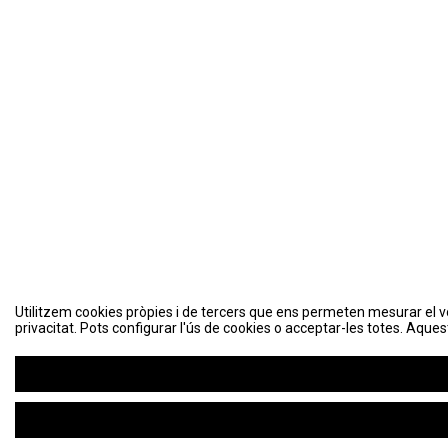
Utilitzem cookies pròpies i de tercers que ens permeten mesurar el volu
Utilitzem cookies pròpies i de tercers que ens permeten mesurar el volu
privacitat. Pots configurar l'ús de cookies o acceptar-les totes. Aques
privacitat. Pots configurar l'ús de cookies o acceptar-les totes. Aques