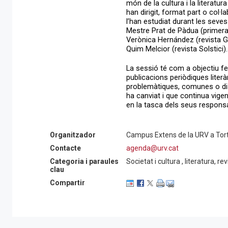
món de la cultura i la literatur
han dirigit, format part o col·l
l’han estudiat durant les seve
Mestre Prat de Pàdua (primera 
Verònica Hernández (revista Gèm
Quim Melcior (revista Solstici).
La sessió té com a objectiu fe
publicacions periòdiques literà
problemàtiques, comunes o dis
ha canviat i que continua vigen
en la tasca dels seus responsa
Acte emmarcat en el 10è anive
Organitzador
Campus Extens de la URV a Tor
Aquesta activitat està organi
Contacte
agenda@urv.cat
Tortosa, i compta amb la col·l
Categoria i paraules
de Tortosa i Diputació de Tarr
Societat i cultura , literatura, re
clau
Compartir