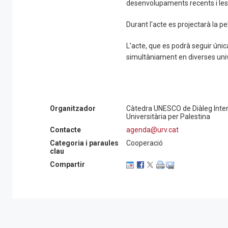
desenvolupaments recents i les 
Durant l'acte es projectarà la pel
L'acte, que es podrà seguir úni
simultàniament en diverses univ
Organitzador
Càtedra UNESCO de Diàleg Interc
Universitària per Palestina
Contacte
agenda@urv.cat
Categoria i paraules
Cooperació
clau
Compartir