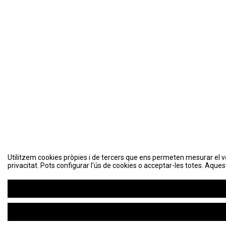
Utilitzem cookies pròpies i de tercers que ens permeten mesurar el volu
Utilitzem cookies pròpies i de tercers que ens permeten mesurar el volu
privacitat. Pots configurar l'ús de cookies o acceptar-les totes. Aques
privacitat. Pots configurar l'ús de cookies o acceptar-les totes. Aques