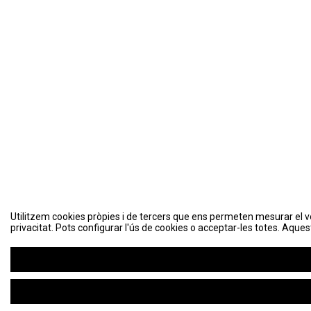
Utilitzem cookies pròpies i de tercers que ens permeten mesurar el volu
Utilitzem cookies pròpies i de tercers que ens permeten mesurar el volu
privacitat. Pots configurar l'ús de cookies o acceptar-les totes. Aques
privacitat. Pots configurar l'ús de cookies o acceptar-les totes. Aques