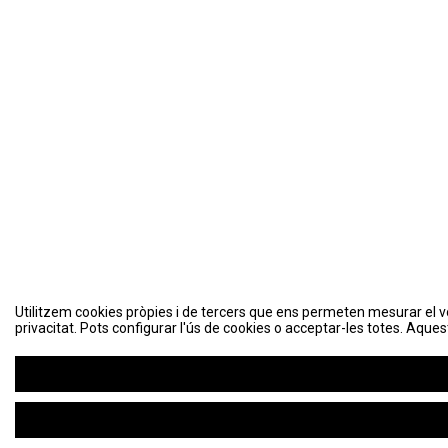
Utilitzem cookies pròpies i de tercers que ens permeten mesurar el volu
Utilitzem cookies pròpies i de tercers que ens permeten mesurar el volu
privacitat. Pots configurar l'ús de cookies o acceptar-les totes. Aques
privacitat. Pots configurar l'ús de cookies o acceptar-les totes. Aques