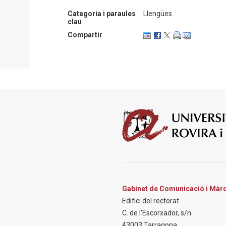
Ayén).
Categoria i paraules
Llengües
clau
Esta serie de congresos in
Compartir
Calafell se realizarán anu
venideros son aquellos qu
provincia de Tarragona: G
Donoso, Carlos Fuentes, Ju
Carlos Barral.
Siguiendo con esta serie 
segunda edición rendir h
boom hispanoamericano, p
aniversario de su nacimie
Más información y registr
internacional-cbarral-jcor
Gabinet de Comunicació i Màr
Edifici del rectorat
C. de l'Escorxador, s/n
43003 Tarragona