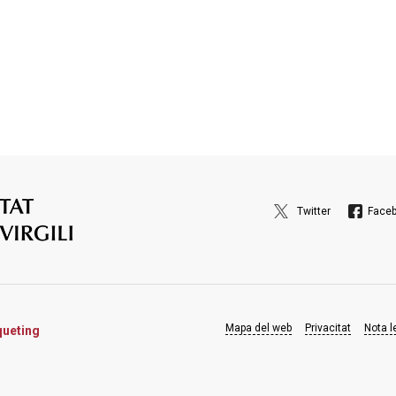
ternacionales ligados a la figura de Carlos Barral y a
almente. Los escritores previstos para los congresos
e en algún momento tuvieron relación directa con la
abriel García Márquez, Mario Vargas Llosa, José
lio Cortázar, Cristina Peri Rossi, Jorge Edwards y
de congresos internacionales, se ha decidido en esta
omenaje al escritor JULIO CORTÁZAR, padre del
Twitter
Face
uesto que este año 2024 se celebra el doble
nto (110 años) y su muerte (40 años).
o:
https://www.congressos.urv.cat/ii-congreso-
tazar/inicio
Mapa del web
Privacitat
Nota l
queting