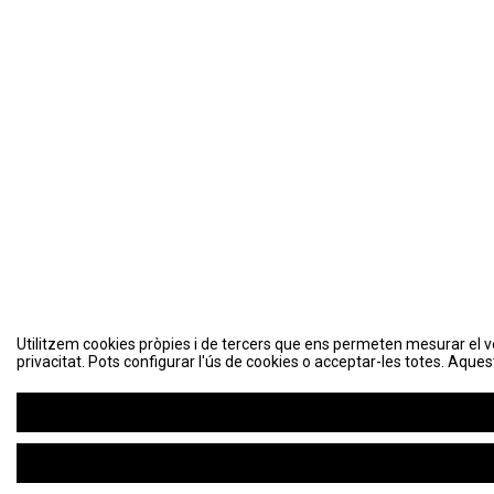
Utilitzem cookies pròpies i de tercers que ens permeten mesurar el volu
Utilitzem cookies pròpies i de tercers que ens permeten mesurar el volu
privacitat. Pots configurar l'ús de cookies o acceptar-les totes. Aques
privacitat. Pots configurar l'ús de cookies o acceptar-les totes. Aques