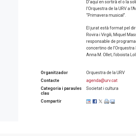
D’aquí en sortirà el o la 
l'Orquestra de la URV a l’A
“Primavera musical”.
El jurat està format pel di
Rovira i Virgili, Miquel Ma
responsable de programaci
concertino de l’Orquestra
Anna M. Ollet, l’oboista L
Organitzador
Orquestra de la URV
Contacte
agenda@urv.cat
Categoria i paraules
Societat i cultura
clau
Compartir