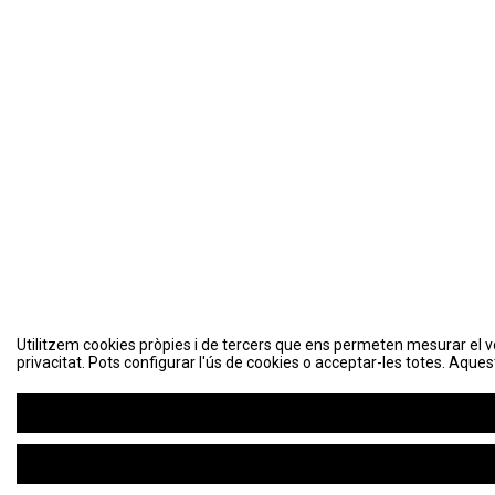
Utilitzem cookies pròpies i de tercers que ens permeten mesurar el volu
Utilitzem cookies pròpies i de tercers que ens permeten mesurar el volu
privacitat. Pots configurar l'ús de cookies o acceptar-les totes. Aques
privacitat. Pots configurar l'ús de cookies o acceptar-les totes. Aques