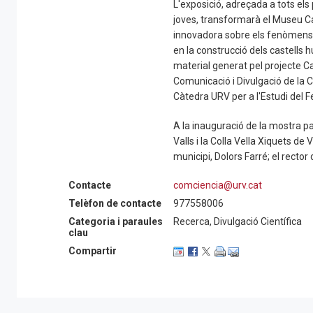
L'exposició, adreçada a tots els 
joves, transformarà el Museu Cas
innovadora sobre els fenòmens fí
en la construcció dels castells 
material generat pel projecte Ca
Comunicació i Divulgació de la Ci
Càtedra URV per a l'Estudi del F
A la inauguració de la mostra pa
Valls i la Colla Vella Xiquets de
municipi, Dolors Farré; el rector 
Museu Casteller, Míriam Mariné
Contacte
comciencia@urv.cat
Guillem Olivella i Marcel Marín.
Telèfon de contacte
977558006
Categoria i paraules
Recerca, Divulgació Científica
clau
Compartir