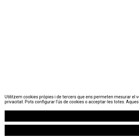
Utilitzem cookies pròpies i de tercers que ens permeten mesurar el volu
Utilitzem cookies pròpies i de tercers que ens permeten mesurar el volu
privacitat. Pots configurar l'ús de cookies o acceptar-les totes. Aques
privacitat. Pots configurar l'ús de cookies o acceptar-les totes. Aques