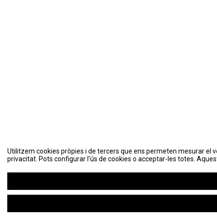
Utilitzem cookies pròpies i de tercers que ens permeten mesurar el volu
Utilitzem cookies pròpies i de tercers que ens permeten mesurar el volu
privacitat. Pots configurar l'ús de cookies o acceptar-les totes. Aques
privacitat. Pots configurar l'ús de cookies o acceptar-les totes. Aques