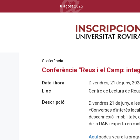
8 agost 2026
Conferència
Conferència "Reus i el Camp: integ
Data i hora
Divendres, 21 de juny, 202
Lloc
Centre de Lectura de Reus
Descripció
Divendres 21 de juny, a les
«Converses d’interès local
desconnexió i mobilitat», 
de la UAB i experta en
mobi
Aquí
podeu veure la progr