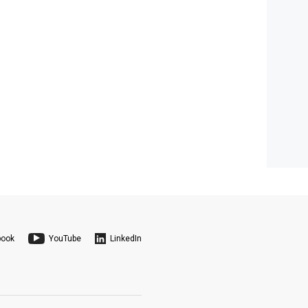
book
YouTube
LinkedIn