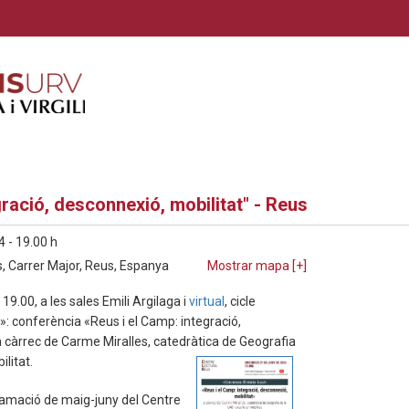
ració, desconnexió, mobilitat" - Reus
4 - 19.00 h
, Carrer Major, Reus, Espanya
Mostrar mapa [
+
]
 19.00, a les sales Emili Argilaga i
virtual
, cicle
»: conferència «Reus i el Camp: integració,
a càrrec de Carme Miralles, catedràtica de Geografia
litat.
amació de maig-juny del Centre