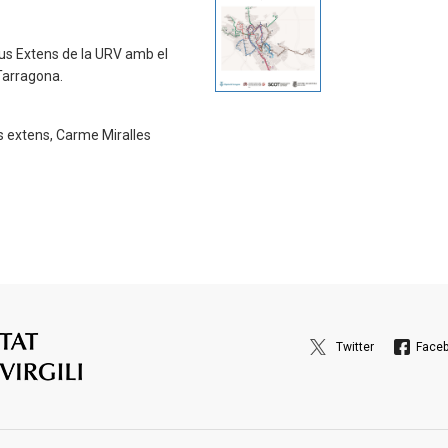
us Extens de la URV amb el
Tarragona.
s extens, Carme Miralles
Twitter
Face