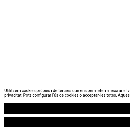
Utilitzem cookies pròpies i de tercers que ens permeten mesurar el volu
Utilitzem cookies pròpies i de tercers que ens permeten mesurar el volu
privacitat. Pots configurar l'ús de cookies o acceptar-les totes. Aques
privacitat. Pots configurar l'ús de cookies o acceptar-les totes. Aques