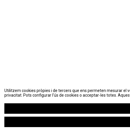
Utilitzem cookies pròpies i de tercers que ens permeten mesurar el volu
Utilitzem cookies pròpies i de tercers que ens permeten mesurar el volu
privacitat. Pots configurar l'ús de cookies o acceptar-les totes. Aques
privacitat. Pots configurar l'ús de cookies o acceptar-les totes. Aques