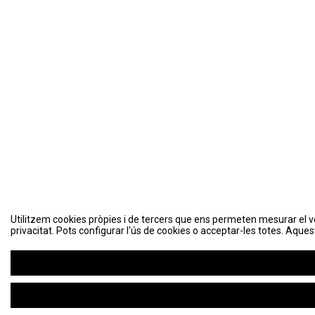
Utilitzem cookies pròpies i de tercers que ens permeten mesurar el volu
Utilitzem cookies pròpies i de tercers que ens permeten mesurar el volu
privacitat. Pots configurar l'ús de cookies o acceptar-les totes. Aques
privacitat. Pots configurar l'ús de cookies o acceptar-les totes. Aques