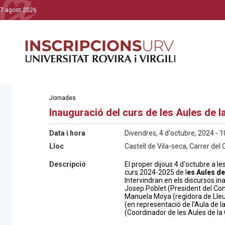
7 agost 2026
Jornades
Inauguració del curs de les Aules de l
Data i hora
Divendres, 4 d'octubre, 2024 - 1
Lloc
Castell de Vila-seca, Carrer del 
Descripció
El proper dijous 4 d'octubre a les
curs 2024-2025 de l
es Aules de
Intervindran en els discursos in
Josep Poblet (President del Cons
Manuela Moya (regidora de Lleu
(en representació de l'Aula de l
(Coordinador de les Aules de la