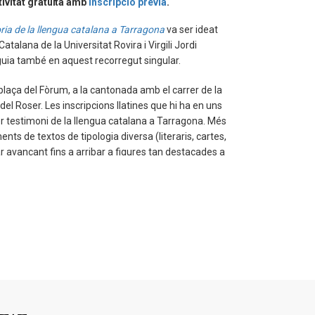
ivitat gratuïta amb
inscripció prèvia
.
òria de la llengua catalana a Tarragona
va ser ideat
Catalana de la Universitat Rovira i Virgili Jordi
guia també en aquest recorregut singular.
 plaça del Fòrum, a la cantonada amb el carrer de la
 del Roser. Les inscripcions llatines que hi ha en uns
r testimoni de la llengua catalana a Tarragona. Més
nts de textos de tipologia diversa (literaris, cartes,
ar avançant fins a arribar a figures tan destacades a
xart o Rovira i Virgili.
ar en el marc del XIX Congrés d'Estudiants de
 fer a la Universitat Rovira i Virgili.