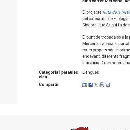
amb carrer Merceria. Act
El projecte
Ruta de la hist
pel catedràtic de Filologia 
Ginebra, que és qui fa de 
El punt de trobada és a la
Merceria, i acaba al portal
murs propers són el prime
endavant, diferents fragme
legislació...) permeten an
la ciutat com Pons d’Icart, Y
Categoria i paraules
Llengües
clau
Aquesta ruta es va estren
Compartir
Filologia Catalana que es va