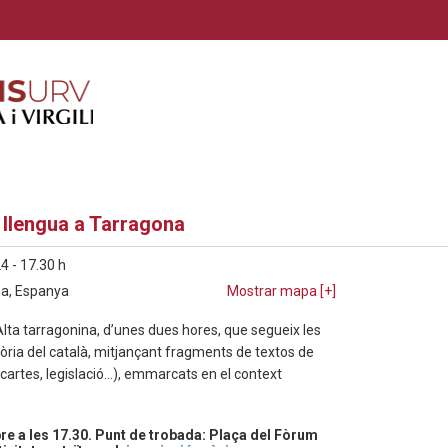
a llengua a Tarragona
4 - 17.30 h
na, Espanya
Mostrar mapa [
+
]
Alta tarragonina, d’unes dues hores, que segueix les
tòria del català, mitjançant fragments de textos de
, cartes, legislació...), emmarcats en el context
bre a les 17.30. Punt de trobada: Plaça del Fòrum