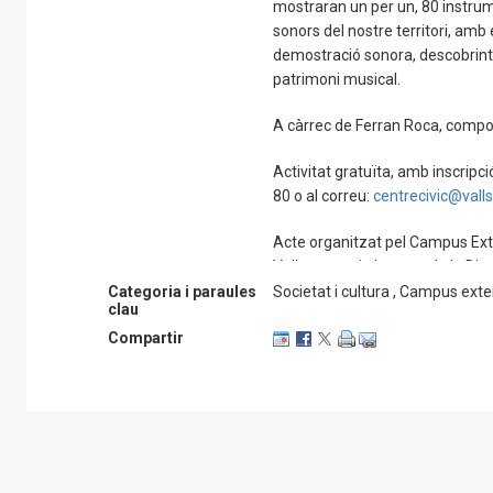
mostraran un per un, 80 instru
sonors del nostre territori, amb 
demostració sonora, descobrint a
patrimoni musical.
A càrrec de Ferran Roca, compos
Activitat gratuïta, amb inscripc
80 o al correu:
centrecivic@valls
Acte organitzat pel Campus Ext
Vallsgenera i el suport de la Di
Categoria i paraules
Societat i cultura , Campus ext
clau
Compartir