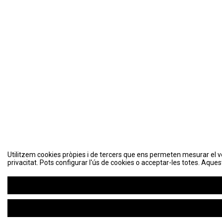
Utilitzem cookies pròpies i de tercers que ens permeten mesurar el volu
Utilitzem cookies pròpies i de tercers que ens permeten mesurar el volu
privacitat. Pots configurar l'ús de cookies o acceptar-les totes. Aques
privacitat. Pots configurar l'ús de cookies o acceptar-les totes. Aques