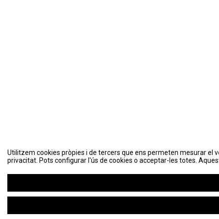
Utilitzem cookies pròpies i de tercers que ens permeten mesurar el volu
Utilitzem cookies pròpies i de tercers que ens permeten mesurar el volu
privacitat. Pots configurar l'ús de cookies o acceptar-les totes. Aques
privacitat. Pots configurar l'ús de cookies o acceptar-les totes. Aques