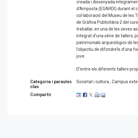
creada i dissenyada integrament 
d’Amposta (ESARDI) durant el c
col·laboració del Museu de les T
de Gràfica Publicitària 2 del cu
treballar, en una de les seves a
integrat d’una sèrie de tallers, p
patrimonials arqueològics de le
l’objectiu de difondre’ls d’una f
jove.
D’entre els diferents tallers pro
portar-lo a la pràctica aquest an
Categoria i paraules
Societat i cultura , Campus ext
ens endisarem en el món de l’e
clau
segells, creats al Fablab, que r
Compartir
la prehistòria fins a l’edat mitj
resultats segur que ens sorpren
El taller esta organitzat pel C
l’Ajuntament d’Amposta i el Mus
col·laboració de la Diputació de