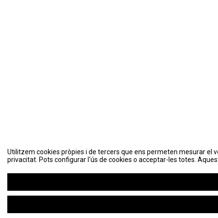
Utilitzem cookies pròpies i de tercers que ens permeten mesurar el volu
Utilitzem cookies pròpies i de tercers que ens permeten mesurar el volu
privacitat. Pots configurar l'ús de cookies o acceptar-les totes. Aques
privacitat. Pots configurar l'ús de cookies o acceptar-les totes. Aques