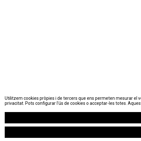
Utilitzem cookies pròpies i de tercers que ens permeten mesurar el volu
Utilitzem cookies pròpies i de tercers que ens permeten mesurar el volu
privacitat. Pots configurar l'ús de cookies o acceptar-les totes. Aques
privacitat. Pots configurar l'ús de cookies o acceptar-les totes. Aques