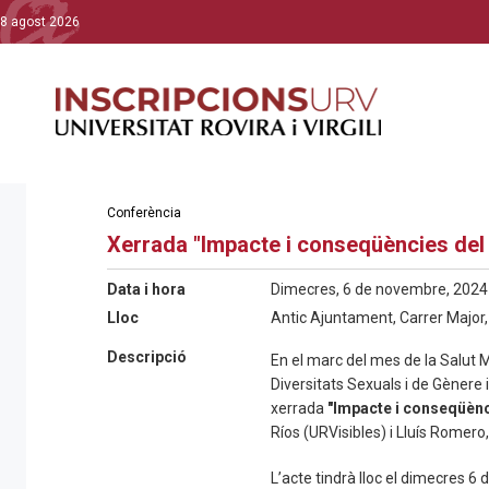
8 agost 2026
Conferència
Xerrada "Impacte i conseqüències del 
Data i hora
Dimecres, 6 de novembre, 2024 
Lloc
Antic Ajuntament, Carrer Major
Descripció
En el marc del mes de la Salut Me
Diversitats Sexuals i de Gènere
xerrada
"Impacte i conseqüènc
Ríos (URVisibles) i Lluís Romero,
L’acte tindrà lloc el dimecres 6