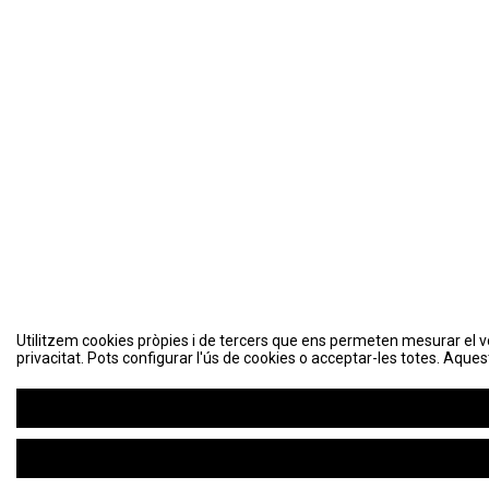
Utilitzem cookies pròpies i de tercers que ens permeten mesurar el volu
Utilitzem cookies pròpies i de tercers que ens permeten mesurar el volu
privacitat. Pots configurar l'ús de cookies o acceptar-les totes. Aques
privacitat. Pots configurar l'ús de cookies o acceptar-les totes. Aques