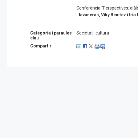
Conferència "Perspectives: diàle
Llavaneras, Viky Benítez i Iri
Categoria i paraules
Societat i cultura
clau
Compartir