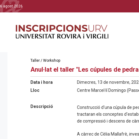
6 agost 2026
Taller / Workshop
Anul·lat el taller "Les cúpules de pedr
Data i hora
Dimecres, 13 de novembre, 2024
Lloc
Centre Marcel·lí Domingo (Passe
Descripció
Construcció d'una cúpula de ped
tractaran els conceptes d'estabil
de compressió i descens de càr
A càrrec de Cèlia Mallafrè, inve