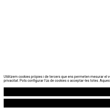
Utilitzem cookies pròpies i de tercers que ens permeten mesurar el volu
Utilitzem cookies pròpies i de tercers que ens permeten mesurar el volu
privacitat. Pots configurar l'ús de cookies o acceptar-les totes. Aques
privacitat. Pots configurar l'ús de cookies o acceptar-les totes. Aques