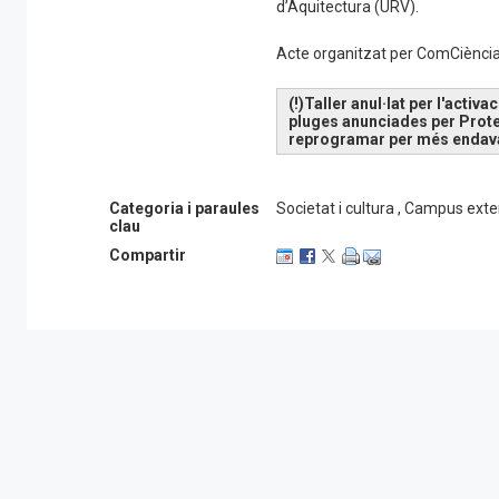
d’Aquitectura (URV).
Acte organitzat per ComCiència
(!)Taller anul·lat per l'activ
pluges anunciades per Protecc
reprogramar per més endava
Categoria i paraules
Societat i cultura , Campus exte
clau
Compartir