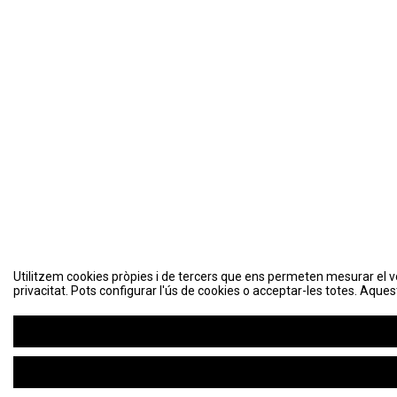
Utilitzem cookies pròpies i de tercers que ens permeten mesurar el volu
Utilitzem cookies pròpies i de tercers que ens permeten mesurar el volu
privacitat. Pots configurar l'ús de cookies o acceptar-les totes. Aques
privacitat. Pots configurar l'ús de cookies o acceptar-les totes. Aques