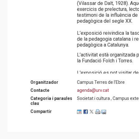
(Vilassar de Dalt, 1928). Aqu
exercicis de prelectura, lecto
testimoni de la influència d
pedagògica del segle XX.
L’exposició reivindica la tas
de la pedagogia catalana i r
pedagògica a Catalunya.
L’activitat està organitzada 
la Fundació Folch i Torres.
L'exposició es pot visitar de
lliure.
Organitzador
Campus Terres de l'Ebre
Contacte
agenda@urv.cat
Categoria i paraules
Societat i cultura , Campus ext
clau
Compartir