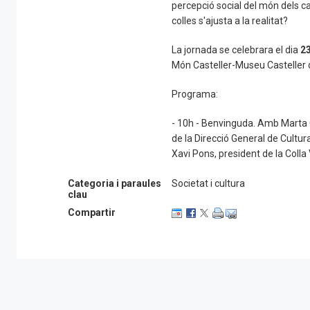
percepció social del món dels ca
colles s'ajusta a la realitat?
La jornada se celebrara el dia
2
Món Casteller-Museu Casteller de
Programa:
- 10h - Benvinguda. Amb Marta C
de la Direcció General de Cultur
Xavi Pons, president de la Colla 
Coordinadora de Colles Castell
Categoria i paraules
Societat i cultura
clau
- 10.15h -
La
inclusió
social
al
m
Compartir
Oriol Rios, Professor Titular de 
d'estudi sobre el procés d'arre
castelleres impulsat per la Cate
- 11h - Taula Rodona:
Castells
i
co-autora de l'estudi
Una
diapos
de
Catalunya;
Francesc Valls, so