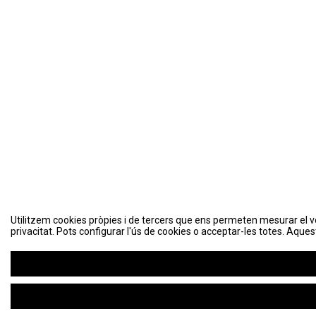
Utilitzem cookies pròpies i de tercers que ens permeten mesurar el volu
Utilitzem cookies pròpies i de tercers que ens permeten mesurar el volu
privacitat. Pots configurar l'ús de cookies o acceptar-les totes. Aques
privacitat. Pots configurar l'ús de cookies o acceptar-les totes. Aques