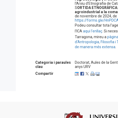
l'Arxiu d'Etnografia de C
S
ORTIDA ETNOGRÀFICA: 
agroindustrial a la comar
de novembre de 2024, de 8 
https://forms.gle/HnPDC
Podeu consultar tota l'ag
l'ICA
aqui l'enllaç
. Si nece
Tarragona, mireu a
pàgina
d'Antropologia, Filosofia i
de manera més extensa
.
Categoria i paraules
Doctorat, Aules de la Gen
clau
anys URV
Compartir