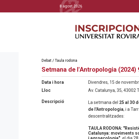
8 agost 2026
Debat / Taula rodona
Setmana de l'Antropologia (2024) 
Data i hora
Divendres, 15 de novembre
Lloc
Av. Catalunya, 35, 43002
Descripció
La setmana del
25 al 30 
de l'Antropologia
, i a Ta
descentralitzades:
TAULA RODONA: "Resistèn
Catalunya: moviments soc
i agroecologia",
el dia 2