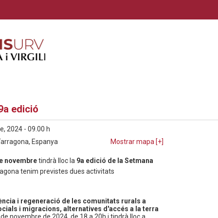
9a edició
, 2024 - 09.00 h
 Tarragona, Espanya
Mostrar mapa [
+
]
de novembre
tindrà lloc la
9a edició de la Setmana
rragona tenim previstes dues activitats
cia i regeneració de les comunitats rurals a
ials i migracions, alternatives d'accés a la terra
8 de novembre de 2024, de 18 a 20h i tindrà lloc a