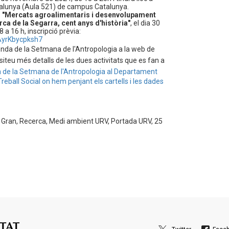
atalunya (Aula 521) de campus Catalunya.
"Mercats agroalimentaris i desenvolupament
ca de la Segarra, cent anys d'història"
, el dia 30
a 16 h, inscripció prèvia:
AyrKbycpksh7
enda de la Setmana de l'Antropologia a la web de
ssiteu més detalls de les dues activitats que es fan a
 de la Setmana de l'Antropologia al Departament
 Treball Social on hem penjant els cartells i les dades
t Gran, Recerca, Medi ambient URV, Portada URV, 25