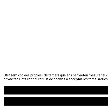
Utilitzem cookies pròpies i de tercers que ens permeten mesurar el volu
Utilitzem cookies pròpies i de tercers que ens permeten mesurar el volu
privacitat. Pots configurar l'ús de cookies o acceptar-les totes. Aques
privacitat. Pots configurar l'ús de cookies o acceptar-les totes. Aques