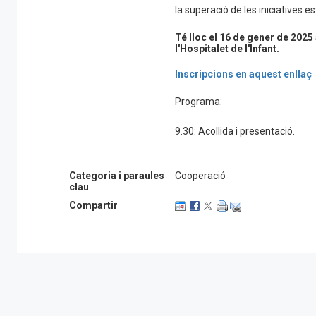
la superació de les iniciatives e
Té lloc el 16 de gener de 2025
l'Hospitalet de l'Infant.
Inscripcions en aquest enllaç
Programa:
9.30: Acollida i presentació.
10.00: Ponència "Suport al desen
Categoria i paraules
Cooperació
intermedis i espais supralocals",
clau
d'Innovació del Desenvolupamen
Compartir
11.00: Taula de representants púb
11.30: Pausa cafè.
12.00: Taula de mecanismes loca
en espais de proximitat".