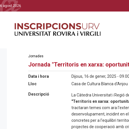
6 agost 2026
Jornades
Jornada "Territoris en xarxa: oportun
Data i hora
Dijous, 16 de gener, 2025 - 09.0
Lloc
Casa de Cultura Blanca d'Anjou d
Descripció
La Càtedra Universitat i Regió 
"Territoris en xarxa: oportuni
tractaran temes com ara l'extensi
desenvolupament, incidint en el t
concretes per a l'equilibri territ
projectes de cooperació amb crite