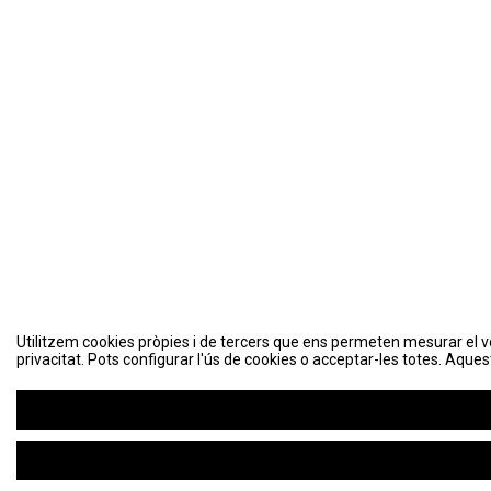
Utilitzem cookies pròpies i de tercers que ens permeten mesurar el volu
Utilitzem cookies pròpies i de tercers que ens permeten mesurar el volu
privacitat. Pots configurar l'ús de cookies o acceptar-les totes. Aques
privacitat. Pots configurar l'ús de cookies o acceptar-les totes. Aques