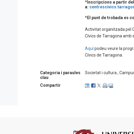
*Inscripcions a partir del
a:
centrescivics.tarrago
*El punt de trobada es c
Activitat organitzada pel
Cívics de Tarragona amb e
Aquí
podeu veure la progr
Cívics de Tarragona.
Categoria i paraules
Societat i cultura , Camp
clau
Compartir