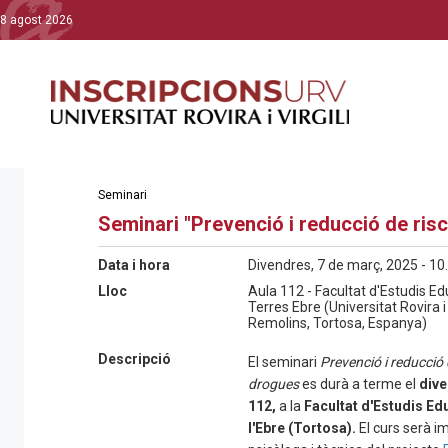
8 agost 2026
Seminari
Seminari "Prevenció i reducció de risc
Data i hora
Divendres, 7 de març, 2025 - 10
Lloc
Aula 112 - Facultat d'Estudis E
Terres Ebre (Universitat Rovira i V
Remolins, Tortosa, Espanya)
Descripció
El seminari
Prevenció i reducció d
drogues
es durà a terme el
dive
112,
a la
Facultat d'Estudis Ed
l'Ebre (Tortosa).
El curs serà i