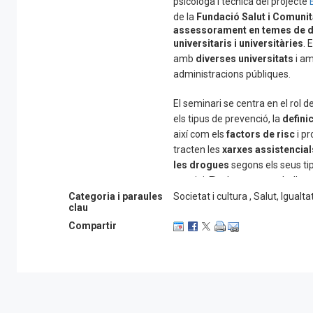
psicòloga i tècnica del projecte
de la
Fundació Salut i Comunit
assessorament en temes de dro
universitaris i universitàries
. 
amb
diverses universitats
i am
administracions públiques.
El seminari se centra en el rol d
els tipus de prevenció, la
defini
així com els
factors de risc
i p
tracten les
xarxes assistencials
les drogues
segons els seus tipu
termini. Finalment, es treballen
riscos
, fent especial èmfasi en
Categoria i paraules
Societat i cultura , Salut, Igualta
clau
així com el fenomen de la tolerà
Compartir
L'objectiu del projecte és
difond
realitat universitària
perquè fi
prendre
decisions informades 
pràctiques sexuals saludable
transmetre coneixements “d'igu