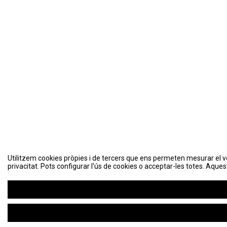
Utilitzem cookies pròpies i de tercers que ens permeten mesurar el volu
Utilitzem cookies pròpies i de tercers que ens permeten mesurar el volu
privacitat. Pots configurar l'ús de cookies o acceptar-les totes. Aques
privacitat. Pots configurar l'ús de cookies o acceptar-les totes. Aques