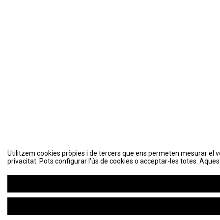
Utilitzem cookies pròpies i de tercers que ens permeten mesurar el volu
Utilitzem cookies pròpies i de tercers que ens permeten mesurar el volu
privacitat. Pots configurar l'ús de cookies o acceptar-les totes. Aques
privacitat. Pots configurar l'ús de cookies o acceptar-les totes. Aques