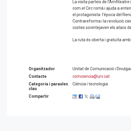
La visita parteix de l'Amfiteatr
com el Circ romà i ajuda a enten
el protagonista: l'època del Rena
Contrareforma i la revolució cie
costes sovintejaven els atacs de
La ruta és oberta i gratuïta amb
Organitzador
Unitat de Comunicació i Divulgac
Contacte
comciencia@urv.cat
Categoria i paraules
Ciència i tecnologia
clau
Compartir