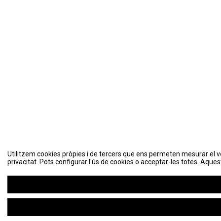
Utilitzem cookies pròpies i de tercers que ens permeten mesurar el volu
Utilitzem cookies pròpies i de tercers que ens permeten mesurar el volu
privacitat. Pots configurar l'ús de cookies o acceptar-les totes. Aques
privacitat. Pots configurar l'ús de cookies o acceptar-les totes. Aques