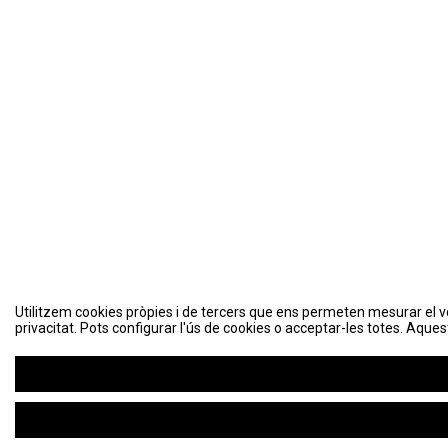
Utilitzem cookies pròpies i de tercers que ens permeten mesurar el volu
Utilitzem cookies pròpies i de tercers que ens permeten mesurar el volu
privacitat. Pots configurar l'ús de cookies o acceptar-les totes. Aques
privacitat. Pots configurar l'ús de cookies o acceptar-les totes. Aques