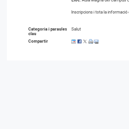
Lloc:
Aula Magna del Campus Cata
Inscripcions i tota la informació
Categoria i paraules
Salut
clau
Compartir