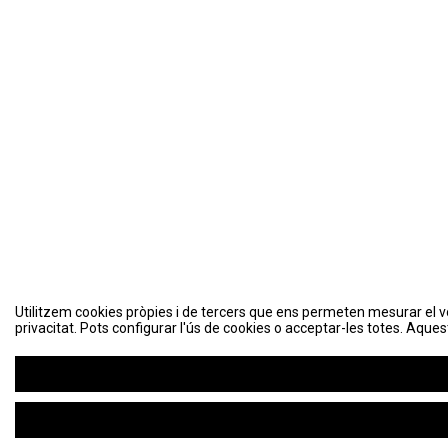
Utilitzem cookies pròpies i de tercers que ens permeten mesurar el volu
Utilitzem cookies pròpies i de tercers que ens permeten mesurar el volu
privacitat. Pots configurar l'ús de cookies o acceptar-les totes. Aques
privacitat. Pots configurar l'ús de cookies o acceptar-les totes. Aques