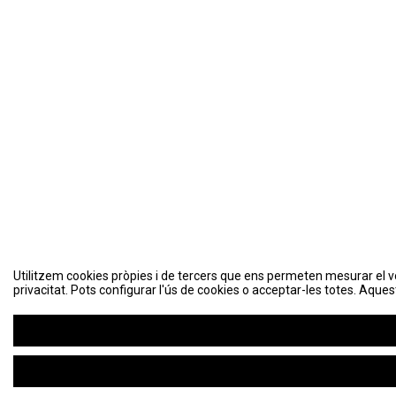
Utilitzem cookies pròpies i de tercers que ens permeten mesurar el volu
Utilitzem cookies pròpies i de tercers que ens permeten mesurar el volu
privacitat. Pots configurar l'ús de cookies o acceptar-les totes. Aques
privacitat. Pots configurar l'ús de cookies o acceptar-les totes. Aques