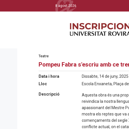
8 agost 2026
Teatre
Pompeu Fabra s'escriu amb ce tre
Data i hora
Dissabte, 14 de juny, 2025
Lloc
Escola Enxaneta, Plaça del
Descripció
Aquesta obra és una prop
reivindica la nostra llengu
apassionant del Mestre P
mostra els reptes que va a
començaments del segle X
conflicte actual, on el cat