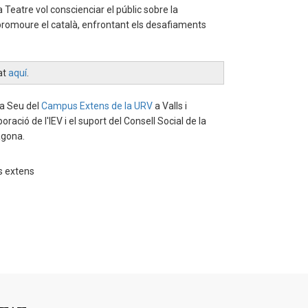
 Teatre vol conscienciar el públic sobre la
 promoure el català, enfrontant els desafiaments
tat
aquí
.
la Seu del
Campus Extens de la URV
a Valls i
oració de l'IEV i el suport del Consell Social de la
agona.
s extens