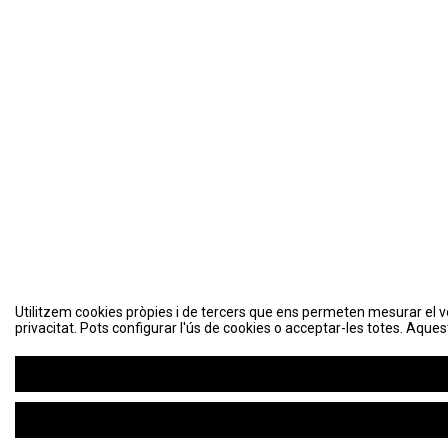
Utilitzem cookies pròpies i de tercers que ens permeten mesurar el volu
Utilitzem cookies pròpies i de tercers que ens permeten mesurar el volu
privacitat. Pots configurar l'ús de cookies o acceptar-les totes. Aques
privacitat. Pots configurar l'ús de cookies o acceptar-les totes. Aques