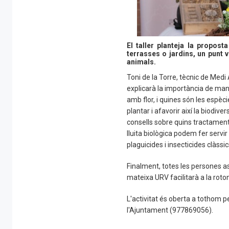
El taller planteja la propos
terrasses o jardins, un punt 
animals.
Toni de la Torre, tècnic de Medi
explicarà la importància de man
amb flor, i quines són les espèc
plantar i afavorir així la biodiv
consells sobre quins tractamen
lluita biològica podem fer servir 
plaguicides i insecticides clàssic
Finalment, totes les persones a
mateixa URV facilitarà a la roto
L'activitat és oberta a tothom p
l'Ajuntament (977869056).