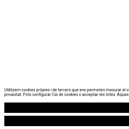
Utilitzem cookies pròpies i de tercers que ens permeten mesurar el volu
Utilitzem cookies pròpies i de tercers que ens permeten mesurar el volu
privacitat. Pots configurar l'ús de cookies o acceptar-les totes. Aques
privacitat. Pots configurar l'ús de cookies o acceptar-les totes. Aques